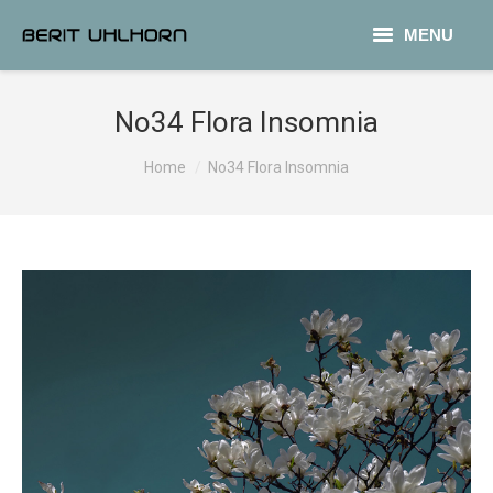
MENU
PHOTOGRAPHY
No34 Flora Insomnia
COLLAGE
Sie befinden sich hier:
Home
No34 Flora Insomnia
TEXT
CONTACT