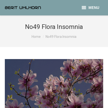
MENU
PHOTOGRAPHY
No49 Flora Insomnia
COLLAGE
Sie befinden sich hier:
Home
No49 Flora Insomnia
TEXT
CONTACT